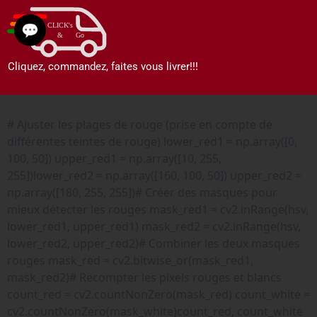
💬
Cliquez, commandez, faites vous livrer!!!
# Ajuster les plages de rouge (prise en compte de
différentes teintes de rouge) lower_red1 = np.array([0,
100, 50]) upper_red1 = np.array([10, 255,
255])lower_red2 = np.array([160, 100, 50]) upper_red2 =
np.array([180, 255, 255])# Créer des masques pour
mieux détecter les rouges mask_red1 = cv2.inRange(hsv,
lower_red1, upper_red1) mask_red2 = cv2.inRange(hsv,
lower_red2, upper_red2)# Combiner les deux masques
rouges mask_red = cv2.bitwise_or(mask_red1,
mask_red2)# Recompter les pixels rouges et blancs
count_red = cv2.countNonZero(mask_red) count_white =
cv2.countNonZero(mask_white)count_red, count_white