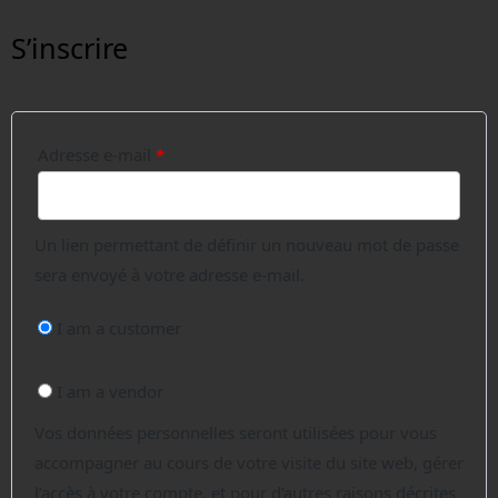
S’inscrire
Adresse e-mail
*
Un lien permettant de définir un nouveau mot de passe
sera envoyé à votre adresse e-mail.
I am a customer
I am a vendor
Vos données personnelles seront utilisées pour vous
accompagner au cours de votre visite du site web, gérer
l’accès à votre compte, et pour d’autres raisons décrites