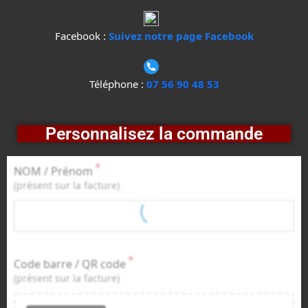
Facebook :
Suivez notre page Facebook
Téléphone :
07 56 90 48 53
Personnalisez la commande
*
NOM / Prénom
(présent sur la facture)
*
Code barre / QR code
(présent sur la facture)