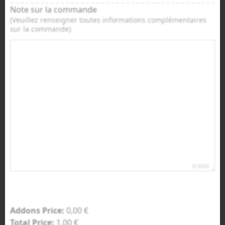
Note sur la commande
(Veuillez renseigner toutes informations complémentaires
sur la commande)
0/3000
Addons Price:
0,00
€
Total Price:
1,00
€