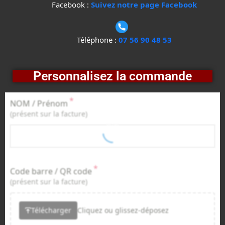
Facebook :
Suivez notre page Facebook
Téléphone :
07 56 90 48 53
Personnalisez la commande
*
NOM / Prénom
(présent sur la facture)
*
Code barre / QR code
(présent sur la facture)
Télécharger
Cliquez ou glissez-déposez