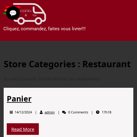
💬
Cliquez, commandez, faites vous livrer!!!
Store Categories :
Restaurant
Ici vous trouver la liste de tout les restaurants
Panier
14/12/2024
admin
0 Comments
17h18
Read More